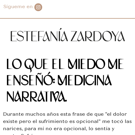
Sígueme en
LO QUE EL MIEDO ME
ENSEÑÓ: MEDICINA
NARRATIVA.
Durante muchos años esta frase de que “el dolor
existe pero el sufrimiento es opcional” me tocó las
narices, para mí no era opcional, lo sentía y