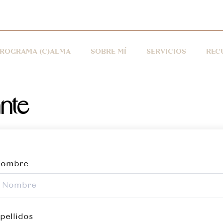
ROGRAMA (C)ALMA
SOBRE MÍ
SERVICIOS
REC
ante
ombre
pellidos