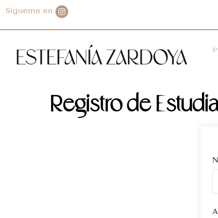
Sígueme en
P
Registro de Estudi
N
A