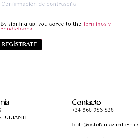
By signing up, you agree to the
Términos y
condiciones
REGÍSTRATE
mia
Contacto
S
+34 665 986 828
STUDIANTE
hola@estefaniazardoya.e