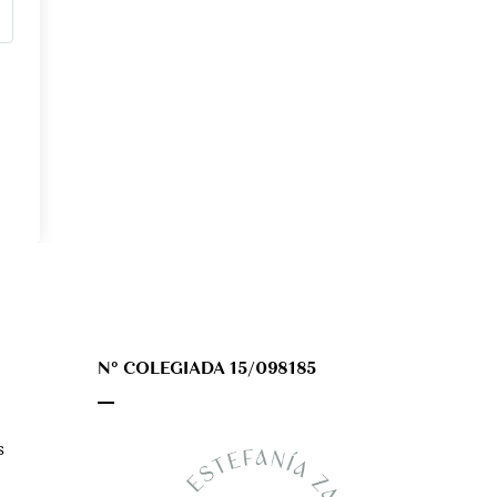
Nº COLEGIADA 15/098185
s