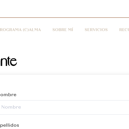
ROGRAMA (C)ALMA
SOBRE MÍ
SERVICIOS
REC
ante
ombre
pellidos