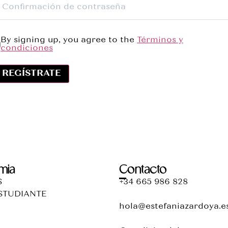
By signing up, you agree to the
Términos y
condiciones
REGÍSTRATE
mia
Contacto
S
+34 665 986 828
STUDIANTE
hola@estefaniazardoya.e