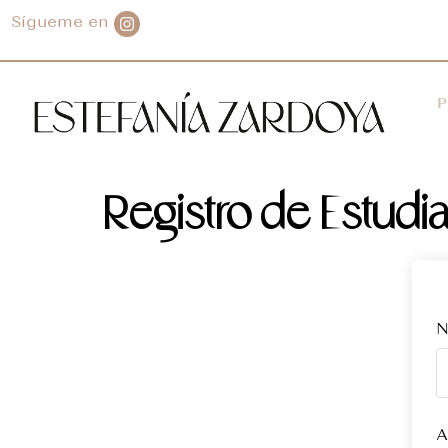
Sígueme en
P
Registro de Estudi
N
A