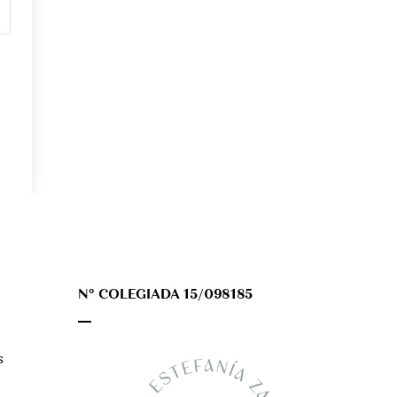
Nº COLEGIADA 15/098185
s