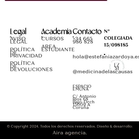
Legal
Academia
Contacto
Nº
COLEGIADA
AVISO
CURSOS
+34 665
LEGAL
986 828
15/098185
AREA
POLÍTICA
ESTUDIANTE
DE
PRIVACIDAD
hola@estefaniazardoya.e
POLÍTICA
DE
DEVOLUCIONES
@medicinadelascausas
ESPACIO
EMUNÁ
C/ Antonio
Ríos 68
Bajo-Drch
15009 A
Coruña
© Copyright 2024. Todos los derechos reservados. Diseño & desarrollo:
Aira agencia.