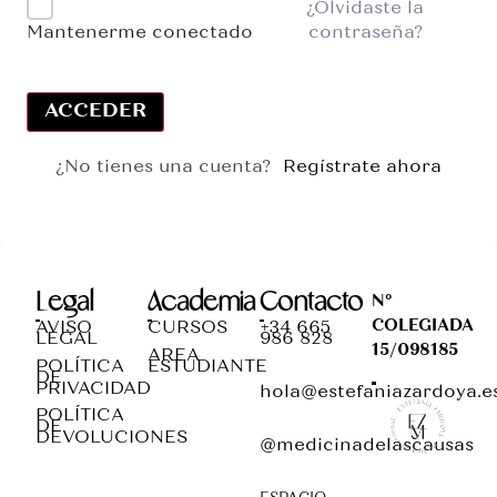
¿Olvidaste la
contraseña?
Mantenerme conectado
ACCEDER
¿No tienes una cuenta?
Regístrate ahora
Legal
Academia
Contacto
Nº
COLEGIADA
AVISO
CURSOS
+34 665
LEGAL
986 828
15/098185
AREA
POLÍTICA
ESTUDIANTE
DE
PRIVACIDAD
hola@estefaniazardoya.e
POLÍTICA
DE
DEVOLUCIONES
@medicinadelascausas